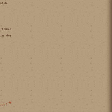
ant de
ertaines
nir des
ope !