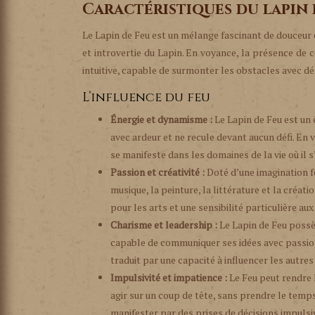
Caractéristiques du lapin 
Le Lapin de Feu est un mélange fascinant de douceur e
et introvertie du Lapin. En voyance, la présence de 
intuitive, capable de surmonter les obstacles avec d
L’influence du feu
Énergie et dynamisme :
Le Lapin de Feu est un 
avec ardeur et ne recule devant aucun défi. En v
se manifeste dans les domaines de la vie où il 
Passion et créativité :
Doté d’une imagination fe
musique, la peinture, la littérature et la créat
pour les arts et une sensibilité particulière aux
Charisme et leadership :
Le Lapin de Feu possèd
capable de communiquer ses idées avec passion e
traduit par une capacité à influencer les autres 
Impulsivité et impatience :
Le Feu peut rendre 
agir sur un coup de tête, sans prendre le temp
manifester par des prises de décisions impuls