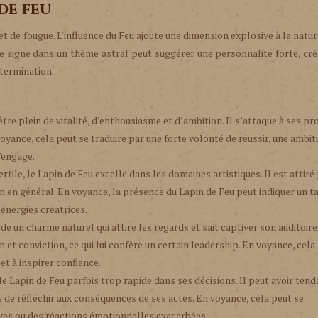
de feu
t de fougue. L’influence du Feu ajoute une dimension explosive à la natu
ce signe dans un thème astral peut suggérer une personnalité forte, cré
étermination.
être plein de vitalité, d’enthousiasme et d’ambition. Il s’attaque à ses pr
oyance, cela peut se traduire par une forte volonté de réussir, une ambit
s’engage.
rtile, le Lapin de Feu excelle dans les domaines artistiques. Il est attiré 
ion en général. En voyance, la présence du Lapin de Feu peut indiquer un t
 énergies créatrices.
e un charme naturel qui attire les regards et sait captiver son auditoire.
t conviction, ce qui lui confère un certain leadership. En voyance, cela
et à inspirer confiance.
le Lapin de Feu parfois trop rapide dans ses décisions. Il peut avoir tend
s de réfléchir aux conséquences de ses actes. En voyance, cela peut se
ives ou des réactions émotionnelles exacerbées.