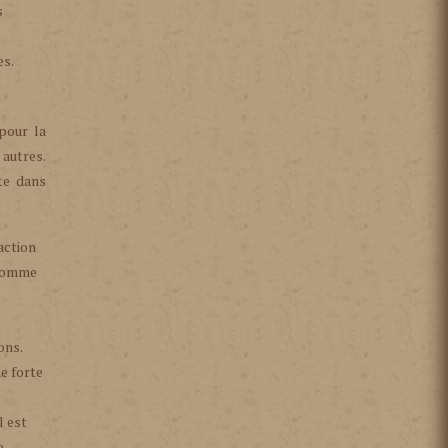
s
es.
 pour la
 autres.
te dans
action
s comme
s
ons.
e forte
l est
e