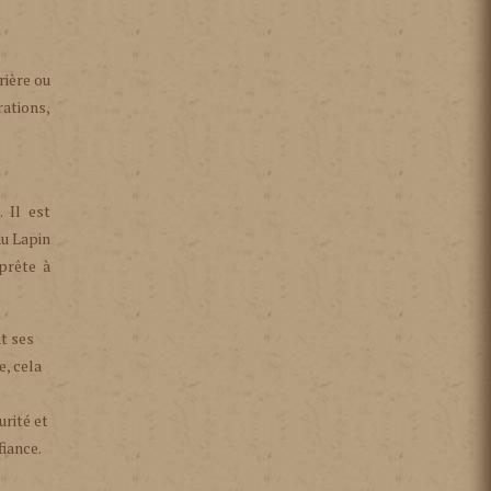
rière ou
rations,
 Il est
du Lapin
prête à
t ses
e, cela
rité et
fiance.