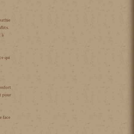
pathie
lits.
 à
ce qui
l
onfort
ût pour
e face