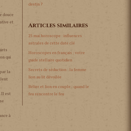
destin ?
re douce
ative et
Articles similaires
25 mai horoscope : influences
astrales de cette date clé
ojets
Horoscopes en français : votre
ion qui
guide stellaire quotidien
Secrets de séduction : la femme
par la
lion au lit dévoilée
alent
Bélier et lion en couple : quand le
 Il est
feu rencontre le feu
 se
ance à