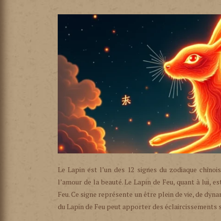
Le Lapin est l’un des 12 signes du zodiaque chinois
l’amour de la beauté. Le Lapin de Feu, quant à lui, e
Feu. Ce signe représente un être plein de vie, de dyn
du Lapin de Feu peut apporter des éclaircissements s