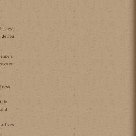
 Feu est
n de Feu
renne à
 yoga ou
stress
s
t de
 sont
portives