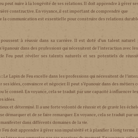
eu peut nuire à la longévité de ses relations. Il doit apprendre à gérer se
ière constructive. En voyance, il est important de comprendre que
que la communication est essentielle pour construire des relations durabl
 poussent à réussir dans sa carrière. Il est doté d’un talent naturel
s’épanouir dans des professions qui nécessitent de l’interaction avec les
de Feu peut révéler ses talents naturels et ses potentiels de réussi
 :
Le Lapin de Feu excelle dans les professions qui nécessitent de l’inter
er ses idées, convaincre et négocier. Il peut s’épanouir dans des métier
ou le conseil. En voyance, cela se traduit par une capacité à influencer le
es idées.
ieux et déterminé. Il a une forte volonté de réussir et de gravir les échel
se démarquer et de se faire remarquer. En voyance, cela se traduit par un
 manifester dans différents domaines de la vie.
 Feu doit apprendre à gérer son impulsivité et à planifier à long terme. I
ne se laisse pas emporter par ses passions du moment. En voyance, cela s