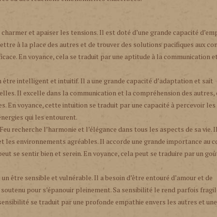
t charmer et apaiser les tensions. Il est doté d’une grande capacité d’em
ttre à la place des autres et de trouver des solutions pacifiques aux conf
ficace. En voyance, cela se traduit par une aptitude à la communication et
 être intelligent et intuitif. Il a une grande capacité d’adaptation et sait
elles. Il excelle dans la communication et la compréhension des autres, 
es. En voyance, cette intuition se traduit par une capacité à percevoir les
énergies qui les entourent.
Feu recherche l’harmonie et l’élégance dans tous les aspects de sa vie. I
s et les environnements agréables. Il accorde une grande importance au c
peut se sentir bien et serein. En voyance, cela peut se traduire par un go
 un être sensible et vulnérable. Il a besoin d’être entouré d’amour et de
 soutenu pour s’épanouir pleinement. Sa sensibilité le rend parfois fragil
 sensibilité se traduit par une profonde empathie envers les autres et une