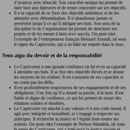
d’avancer avec ténacité. Son caractère stoïque lui permet de
faire face aux épreuves et de rester concentré sur ses objectifs.
Il a la capacité de se fixer des objectifs ambitieux et de les
atteindre avec détermination. Il n’abandonne jamais et
persévère jusqu’à ce qu’il atteigne ses buts. Son sens de la
discipline et de l’organisation lui permet de structurer ses
projets et de les mener à bien avec succès. On peut citer
l’exemple de l’entrepreneur français Bernard Arnault, né sous
le signe du Capricorne, qui a su bâtir un empire dans le luxe.
Sens aigu du devoir et de la responsabilité
Le Capricorne a une grande confiance en lui et en sa capacité
à atteindre ses buts. Il se fixe des objectifs élevés et se donne
les moyens de les réaliser. Il est conscient de ses capacités et
ne craint pas les défis.
Il est profondément respectueux de ses engagements et de ses
obligations. Une fois qu’il a donné sa parole, il la tient. Il est
fiable et digne de confiance, ce qui lui permet de nouer des
relations solides et durables.
Le Capricorne est attaché à ses valeurs et à son code moral. Il
agit avec intégrité et honnêteté, et s’engage à respecter ses
principes. Il recherche la justice et l’équité dans toutes ses
actions. On peut citer l’exemple de Nelson Mandela, né sous
le signe du Capricorne, qui a lutté pour la justice sociale et