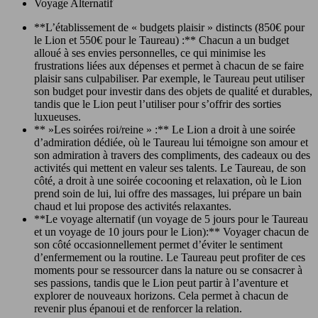
Voyage Alternatif
**L’établissement de « budgets plaisir » distincts (850€ pour
le Lion et 550€ pour le Taureau) :** Chacun a un budget
alloué à ses envies personnelles, ce qui minimise les
frustrations liées aux dépenses et permet à chacun de se faire
plaisir sans culpabiliser. Par exemple, le Taureau peut utiliser
son budget pour investir dans des objets de qualité et durables,
tandis que le Lion peut l’utiliser pour s’offrir des sorties
luxueuses.
** »Les soirées roi/reine » :** Le Lion a droit à une soirée
d’admiration dédiée, où le Taureau lui témoigne son amour et
son admiration à travers des compliments, des cadeaux ou des
activités qui mettent en valeur ses talents. Le Taureau, de son
côté, a droit à une soirée cocooning et relaxation, où le Lion
prend soin de lui, lui offre des massages, lui prépare un bain
chaud et lui propose des activités relaxantes.
**Le voyage alternatif (un voyage de 5 jours pour le Taureau
et un voyage de 10 jours pour le Lion):** Voyager chacun de
son côté occasionnellement permet d’éviter le sentiment
d’enfermement ou la routine. Le Taureau peut profiter de ces
moments pour se ressourcer dans la nature ou se consacrer à
ses passions, tandis que le Lion peut partir à l’aventure et
explorer de nouveaux horizons. Cela permet à chacun de
revenir plus épanoui et de renforcer la relation.