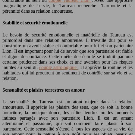
confortable au sein du
couple Taureau Lion
. Avec une approche
pragmatique de la vie, le Taureau recherche l’harmonie et la
pérennité dans sa relation amoureuse.
Stabilité et sécurité émotionnelle
Le besoin de sécurité émotionnelle et matérielle du Taureau est
primordial dans une relation amoureuse. Il travaille dur pour se
construire un avenir stable et confortable pour lui et son partenaire
Lion. Il est important pour lui de savoir que son partenaire est fiable
et digne de confiance. Cette quête de sécurité se traduit par une
certaine prudence dans ses choix et une aversion pour les risques
inutiles au sein du
couple astrologique
. Il apprécie la routine et les
habitudes qui lui procurent un sentiment de contrôle sur sa vie et sa
relation.
Sensualité et plaisirs terrestres en amour
La sensualité du Taureau est un atout majeur dans la relation
amoureuse. Il apprécie les plaisirs des sens, que ce soit la bonne
nourriture, la musique douce, les câlins tendres ou les moments
intimes partagés avec son partenaire Lion. Il est un amant
attentionné et passionné, qui sait comment faire plaisir à son
partenaire. Cette sensualité s’étend à tous les aspects de sa vie, de
son amour pour la nature à son goût pour les objets beaux et