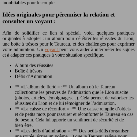
inoubliables pour le couple.
Idées originales pour pérenniser la relation et
consulter un voyant :
Afin de solidifier ce lien si spécial, voici quelques pratiques
originales à adopter : un album pour célébrer les réussites du Lion,
une boîte à trésors pour le Taureau, et des challenges pour exprimer
votre admiration. Un
voyant
peut vous aider à interpréter les signes
et à adapter ces pratiques à votre situation spécifique.
Album des réussites
Boîte à trésors
Défis d’Admiration
** »L’album de fierté » :** Un album où le Taureau
collectionne les preuves de l’admiration que le Lion suscite
(photos, articles, témoignages…). Cela permet de valoriser les
réussites du Lion et de lui témoigner de l’admiration.
** »La caisse de réconfort » :** Une caisse remplie d’objets
et de petits mots pour rassurer et réconforter le Taureau en cas
de besoin. Cela lui apporte un sentiment de sécurité et de
bien-être.
** »Les défis d’admiration » :** Des petits défis (organiser
une soirée, écrire un poème…) que le Taureau relève pour